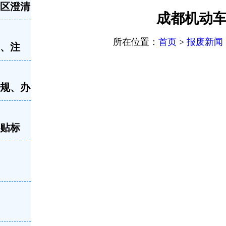
误区澄清
成都机动
所在位置：
首页
>
报废新闻
留、注
新规、办
补贴标