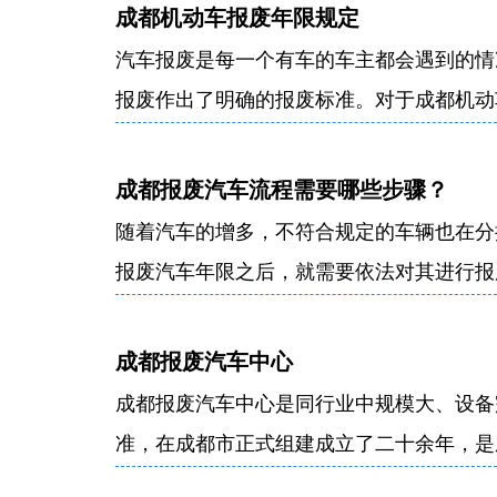
定书》的正规报废车回收拆解公司，公司是
成都机动车报废年限规定
的合格单位。
汽车报废是每一个有车的车主都会遇到的情
报废作出了明确的报废标准。对于成都机动
咨询小编什么是成都机动车报废年限，今天
下内容，希望可以帮您答疑解惑。
成都报废汽车流程需要哪些步骤？
随着汽车的增多，不符合规定的车辆也在分
报废汽车年限之后，就需要依法对其进行报
的，说白了就是不能无缘无故进行报废，毕
车流程需要哪些步骤？
成都报废汽车中心
成都报废汽车中心是同行业中规模大、设备
准，在成都市正式组建成立了二十余年，是
地车异地报废注销单位。